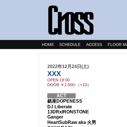
HOME
SCHEDULE
ACCESS
FLOOR M
2022年12月24日(土)
XXX
OPEN
19:00
DOOR
￥2,000-（+1D）
ACT
鎮座DOPENESS
DJ Liberate
13DRxIRONSTONE
Ganger
HeartSubRaw aka 火男