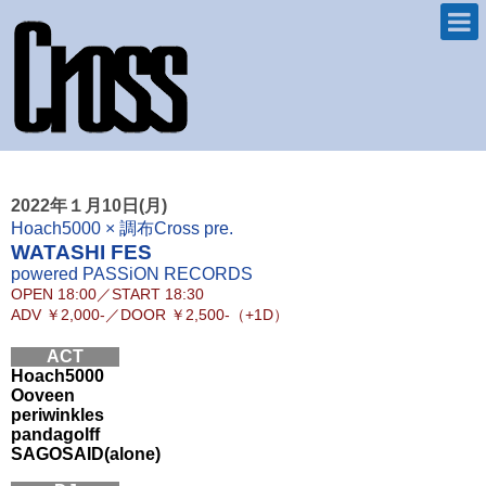
2022年１月10日(月)
Hoach5000 × 調布Cross pre.
WATASHI FES
powered PASSiON RECORDS
OPEN
18:00
／
START
18:30
ADV
￥2,000-
／
DOOR
￥2,500-（+1D）
ACT
Hoach5000
Ooveen
periwinkles
pandagolff
SAGOSAID(alone)