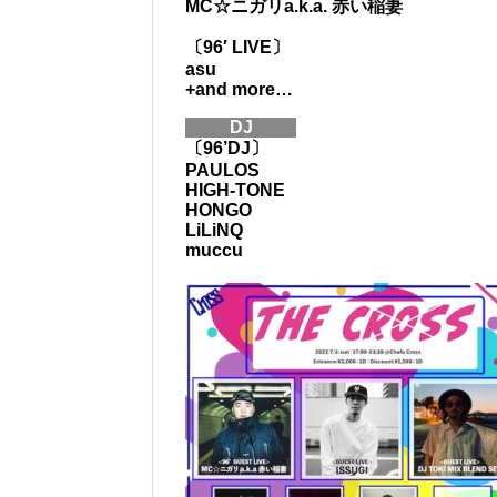
MC☆ニガリa.k.a. 赤い稲妻
〔96′ LIVE〕
asu
+and more…
DJ
〔96’DJ〕
PAULOS
HIGH-TONE
HONGO
LiLiNQ
muccu