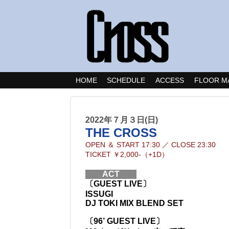
HOME
SCHEDULE
ACCESS
FLOOR M
2022年７月３日(日)
THE CROSS
OPEN ＆ START
17:30
／
CLOSE
23:30
TICKET
￥2,000-（+1D）
ACT
〔GUEST LIVE〕
ISSUGI
DJ TOKI MIX BLEND SET
〔96’ GUEST LIVE〕