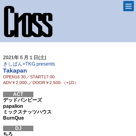
2021年５月１日(土)
きしぱん×TKG presents
Takapan
OPEN
16:30
／
START
17:00
ADV
￥2,000-
／
DOOR
￥2,500-（+1D）
ACT
デッドバンビーズ
papalion
ミックスナッツハウス
BurnQue
DJ
ちろ