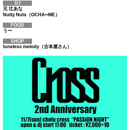
DJ
元 辻あな
Nutty Nuts（OCHA∞ME）
FOOD
うー
SHOP
tuneless melody（古本屋さん）