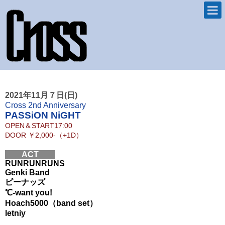
2021年11月７日(日)
Cross 2nd Anniversary
PASSiON NiGHT
OPEN＆START
17:00
DOOR
￥2,000-（+1D）
ACT
RUNRUNRUNS
Genki Band
ピーナッズ
℃-want you!
Hoach5000（band set）
letniy