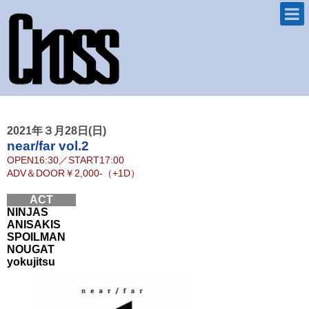
2021年３月28日(日)
near/far vol.2
OPEN
16:30
／
START
17:00
ADV＆DOOR
￥2,000-（+1D）
ACT
NINJAS
ANISAKIS
SPOILMAN
NOUGAT
yokujitsu