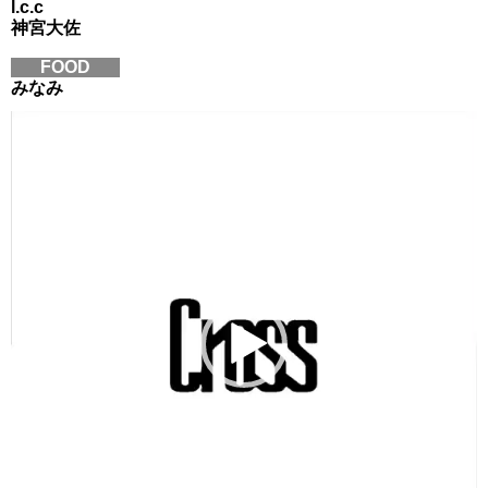
l.c.c
神宮大佐
FOOD
みなみ
動
画
プ
レ
ー
ヤ
ー