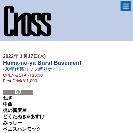
2022年３月17日(木)
Hama-no-ya Burst Basement
-00年代邦ロック縛りナイト-
OPEN＆START
18:30
First Drink
￥1,000-
DJ
ねぎ
中西
梶の蕎麦屋
どくたぬき&あすけ
みっしー
ペニスハンモック