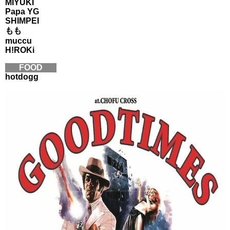
MIYUKI
Papa YG
SHIMPEI
もも
muccu
H!ROKi
FOOD
hotdogg