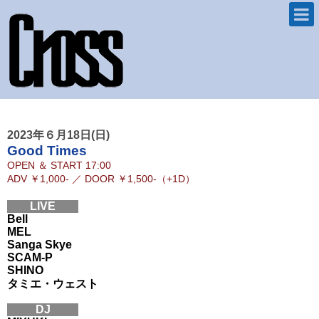
2023年６月18日(日)
Good Times
OPEN ＆ START
17:00
ADV
￥1,000-
／
DOOR
￥1,500-（+1D）
LIVE
Bell
MEL
Sanga Skye
SCAM-P
SHINO
タミエ・ウェスト
DJ