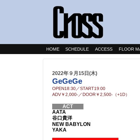
HOME
SCHEDULE
ACCESS
FLOOR M
2022年９月15日(木)
GeGeGe
OPEN
18:30
／
START
19:00
ADV
￥2,000-
／
DOOR
￥2,500-（+1D）
ACT
AATA
谷口貴洋
NEW BABYLON
YAKA