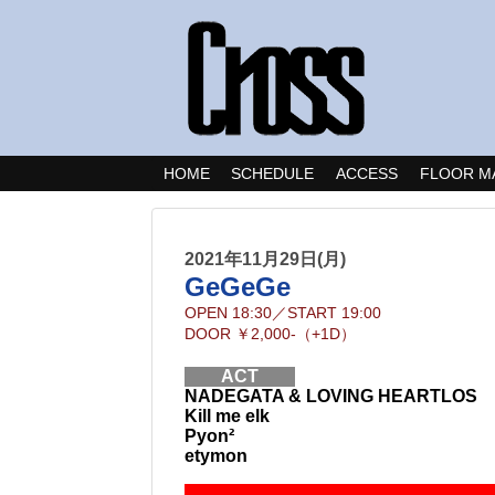
HOME
SCHEDULE
ACCESS
FLOOR M
2021年11月29日(月)
GeGeGe
OPEN
18:30
／
START
19:00
DOOR
￥2,000-（+1D）
ACT
NADEGATA & LOVING HEARTLOS
Kill me elk
Pyon²
etymon