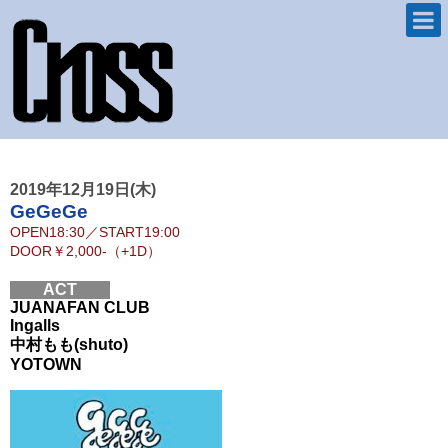
2019年12月19日(木)
GeGeGe
OPEN
18:30
／
START
19:00
DOOR
￥2,000-（+1D）
ACT
JUANAFAN CLUB
Ingalls
中村もも(shuto)
YOTOWN