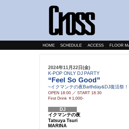
HOME
SCHEDULE
ACCESS
FLOOR M
2024年11月22日(金)
K-POP ONLY DJ PARTY
“Feel So Good”
~イクマンテの夜Barthday&DJ復活祭！
OPEN
18:00
／
START
18:30
First Drink
￥1,000-
DJ
イクマンテの夜
Tatsuya Tsuri
MARINA