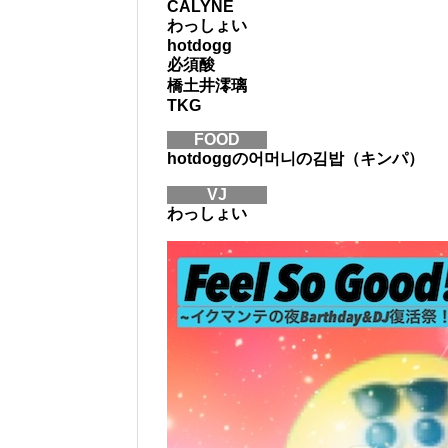
CALYNE
わっしょい
hotdogg
必須酸
橋土井澪璃
TKG
FOOD
hotdoggの어머니の김밥（キンパ）
VJ
わっしょい