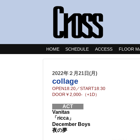
HOME
SCHEDULE
ACCESS
FLOOR M
2022年２月21日(月)
collage
OPEN
18:20
／
START
18:30
DOOR
￥2,000-（+1D）
ACT
Vanitas
「ricca」
December Boys
夜の夢