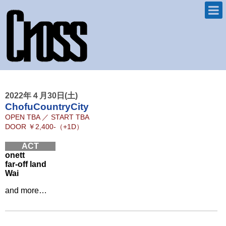
2022年４月30日(土)
ChofuCountryCity
OPEN
TBA
／
START
TBA
DOOR
￥2,400-（+1D）
ACT
onett
far-off land
Wai
and more…