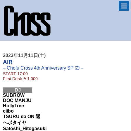
2023年11月11日(土)
AIR
– Chofu Cross 4th Anniversary SP ② –
START
17:00
First Drink
￥1,000-
DJ
SUBROW
DOC MANJU
HollyTree
ciibo
TSURU da ON 返
ヘポタイヤ
Satoshi_Hitogasuki