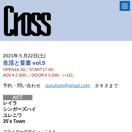
2021年５月22日(土)
生活と音楽 vol.5
OPEN
16:30
／
START
17:00
ADV
￥2,500-
／
DOOR
￥3,000-（+1D）
予約・問い合わせ
qurulium@gmail.com
タキタまで
ACT
レイラ
シンガーズハイ
ユレニワ
35’s Town
フライヤーデザイン：こもも