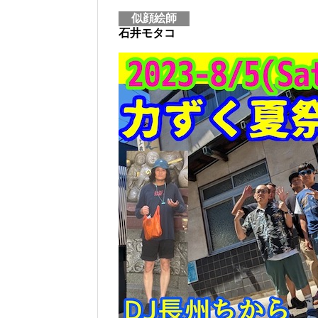
似顔絵師
石井モタコ